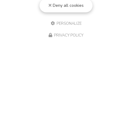
Deny all cookies
3 Grande Rue du Haut
21410 FLEUREY-SUR-OUCHE
03 80 33 26 91
PERSONALIZE
06 83 09 41 73
PRIVACY POLICY
Lundi au vendredi :
9h - 12h15 / 14h - 19h
Le samedi :
9h - 12h15 / 14h - 18h
Suivez-nous sur les réseaux sociaux
Envoyez un message