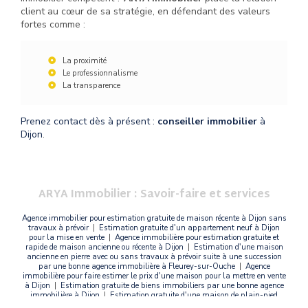
client au cœur de sa stratégie, en défendant des valeurs
fortes comme :
La proximité
Le professionnalisme
La transparence
Prenez contact dès à présent :
conseiller immobilier
à
Dijon
.
ARYA Immobilier : Savoir-faire et services
Agence immobilier pour estimation gratuite de maison récente à Dijon sans
travaux à prévoir
|
Estimation gratuite d'un appartement neuf à Dijon
pour la mise en vente
|
Agence immobilière pour estimation gratuite et
rapide de maison ancienne ou récente à Dijon
|
Estimation d'une maison
ancienne en pierre avec ou sans travaux à prévoir suite à une succession
par une bonne agence immobilière à Fleurey-sur-Ouche
|
Agence
immobilière pour faire estimer le prix d'une maison pour la mettre en vente
à Dijon
|
Estimation gratuite de biens immobiliers par une bonne agence
immobilière à Dijon
|
Estimation gratuite d'une maison de plain-pied
récente avec grande terrasse sans travaux avec piscine et garage par une