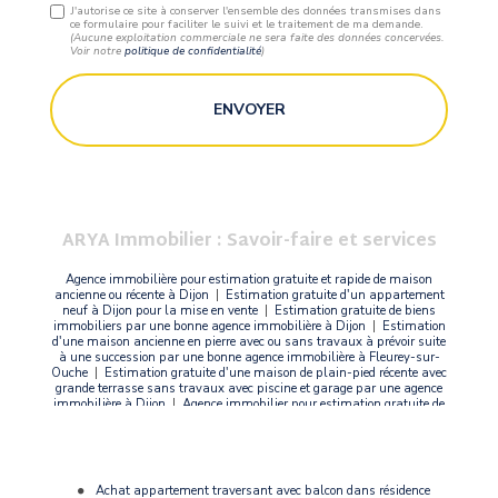
J'autorise ce site à conserver l'ensemble des données transmises dans
ce formulaire pour faciliter le suivi et le traitement de ma demande.
(Aucune exploitation commerciale ne sera faite des données concervées.
Voir notre
politique de confidentialité
)
ARYA Immobilier : Savoir-faire et services
Agence immobilière pour estimation gratuite et rapide de maison
ancienne ou récente à Dijon
|
Estimation gratuite d'un appartement
neuf à Dijon pour la mise en vente
|
Estimation gratuite de biens
immobiliers par une bonne agence immobilière à Dijon
|
Estimation
d'une maison ancienne en pierre avec ou sans travaux à prévoir suite
à une succession par une bonne agence immobilière à Fleurey-sur-
Ouche
|
Estimation gratuite d'une maison de plain-pied récente avec
grande terrasse sans travaux avec piscine et garage par une agence
immobilière à Dijon
|
Agence immobilier pour estimation gratuite de
maison récente à Dijon sans travaux à prévoir
|
Agence immobilière
pour faire estimer le prix d'une maison pour la mettre en vente à
Dijon
Achat appartement traversant avec balcon dans résidence