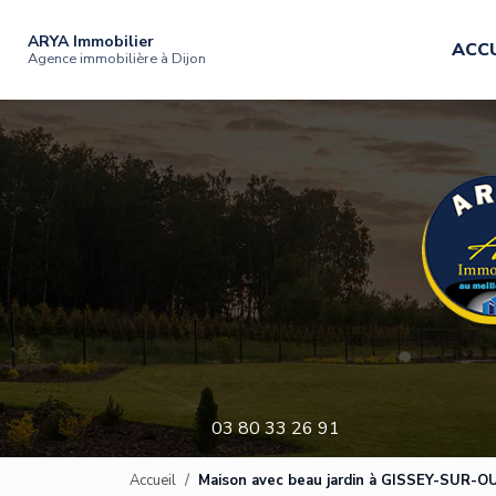
Navigation principale
Aller
au
ARYA Immobilier
ACCU
contenu
Agence immobilière à Dijon
principal
03 80 33 26 91
Accueil
Maison avec beau jardin à GISSEY-SUR-O