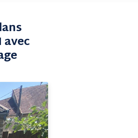
dans
 avec
rage