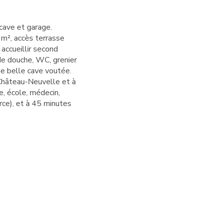
cave et garage.
m², accès terrasse
accueillir second
de douche, WC, grenier
ne belle cave voutée.
Château-Neuvelle et à
, école, médecin,
e), et à 45 minutes