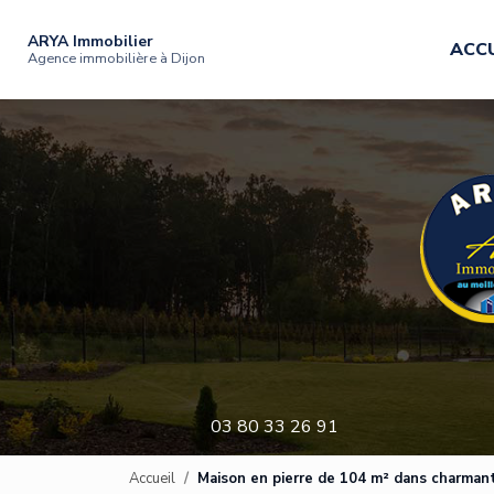
Navigation principale
Aller
au
ARYA Immobilier
ACCU
contenu
Agence immobilière à Dijon
principal
03 80 33 26 91
Accueil
Maison en pierre de 104 m² dans charmant