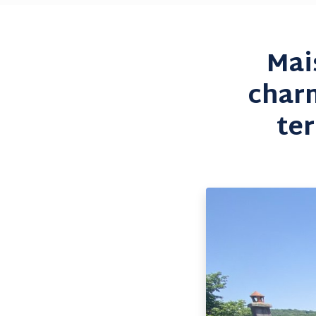
Mai
char
ter