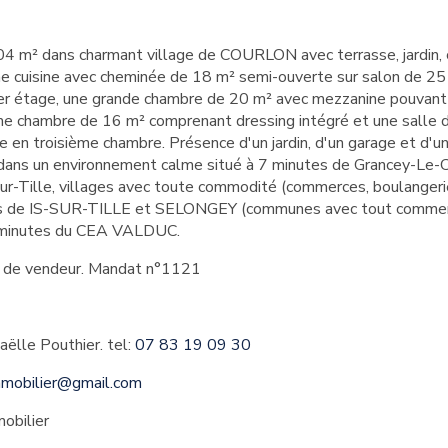
04 m² dans charmant village de COURLON avec terrasse, jardin, 
 cuisine avec cheminée de 18 m² semi-ouverte sur salon de 25 
er étage, une grande chambre de 20 m² avec mezzanine pouvant 
e chambre de 16 m² comprenant dressing intégré et une salle 
en troisième chambre. Présence d'un jardin, d'un garage et d'u
ans un environnement calme situé à 7 minutes de Grancey-Le-
r-Tille, villages avec toute commodité (commerces, boulangerie
tes de IS-SUR-TILLE et SELONGEY (communes avec tout commerc
5 minutes du CEA VALDUC.
ge de vendeur. Mandat n°1121
aëlle Pouthier. tel:
07 83 19 09 30
mmobilier@gmail.com
obilier