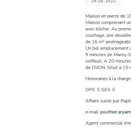
29-06-2022
Maison en pierre de 1
Maison comprenant une
avec bûcher. Au premi
couchage, une deuxièm
de 16 m² aménageable 
Un bel emplacement d
9 minutes de Marey-Su
coiffeur). A 20 minu
de DIJON. Situé à 1
Honoraires à la char
DPE: E GES: E.
Affaire suivie par Raph
e-mail:
pouthier.aryai
Agent commercial Imm