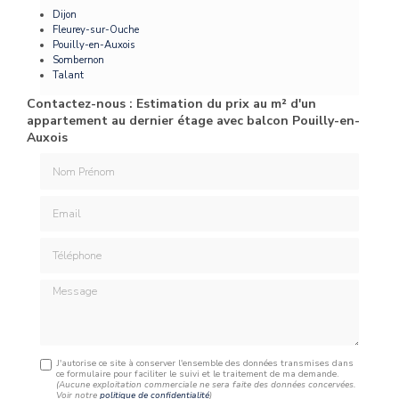
Dijon
Fleurey-sur-Ouche
Pouilly-en-Auxois
Sombernon
Talant
Contactez-nous : Estimation du prix au m² d'un
appartement au dernier étage avec balcon Pouilly-en-
Auxois
Nom Prénom
Email
Téléphone
Message
J'autorise ce site à conserver l'ensemble des données transmises dans
ce formulaire pour faciliter le suivi et le traitement de ma demande.
(Aucune exploitation commerciale ne sera faite des données concervées.
Voir notre
politique de confidentialité
)