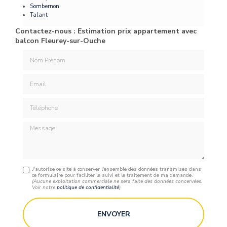
Sombernon
Talant
Contactez-nous : Estimation prix appartement avec
balcon Fleurey-sur-Ouche
Nom Prénom
Email
Téléphone
Message
J'autorise ce site à conserver l'ensemble des données transmises dans
ce formulaire pour faciliter le suivi et le traitement de ma demande.
(Aucune exploitation commerciale ne sera faite des données concervées.
Voir notre
politique de confidentialité
)