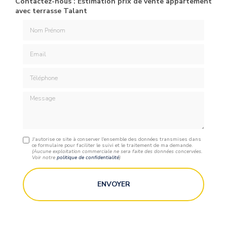
Contactez-nous : Estimation prix de vente appartement
avec terrasse Talant
Nom Prénom
Email
Téléphone
Message
J'autorise ce site à conserver l'ensemble des données transmises dans
ce formulaire pour faciliter le suivi et le traitement de ma demande.
(Aucune exploitation commerciale ne sera faite des données concervées.
Voir notre
politique de confidentialité
)