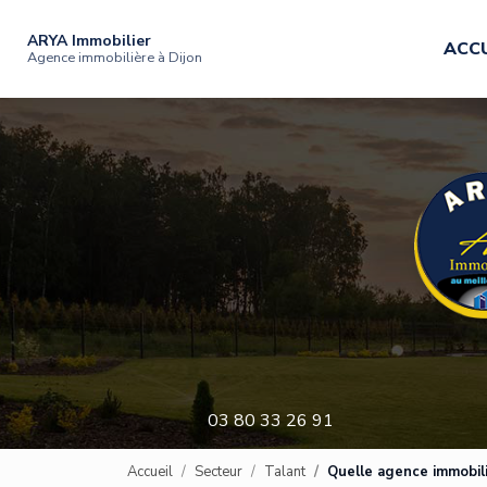
Navigation principale
Aller
au
ARYA Immobilier
ACCU
contenu
Agence immobilière à Dijon
principal
03 80 33 26 91
Accueil
Secteur
Talant
Quelle agence immobili