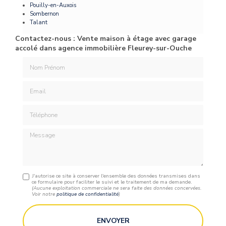
Pouilly-en-Auxois
Sombernon
Talant
Contactez-nous : Vente maison à étage avec garage
accolé dans agence immobilière Fleurey-sur-Ouche
Nom Prénom
Email
Téléphone
Message
J'autorise ce site à conserver l'ensemble des données transmises dans
ce formulaire pour faciliter le suivi et le traitement de ma demande.
(Aucune exploitation commerciale ne sera faite des données concervées.
Voir notre
politique de confidentialité
)